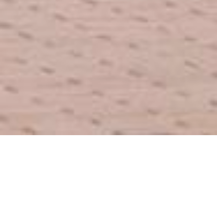
Aktuelnosti
MEĐUNARODNI
ULTRAMARATON I
PRVENSTVO DRŽAVE