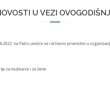
 NOVOSTI U VEZI OVOGODIŠNJE
.2022. na Palću uvešće se i državno prvenstvo u organizaci
ije za muškarce i za žene: