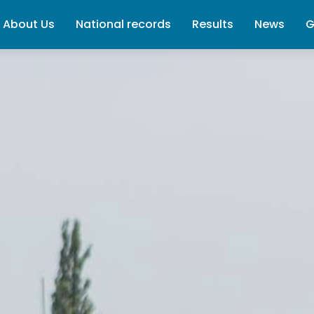
About Us
National records
Results
News
G